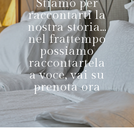
Stiamo per
raccontarti la
nostra storia...
nel frattempo
possiamo
raccontartela
a voce, vai su
prenota ora