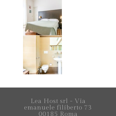
Lea Host srl - Via
emanuele filiberto 73
00185 Roma